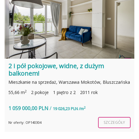
2 i pół pokojowe, widne, z dużym
balkonem!
Mieszkanie na sprzedaż, Warszawa Mokotów, Bluszczańska
2
55,66 m
2 pokoje
1 piętro z 2
2011 rok
1 059 000,00 PLN
/
2
19 026,23 PLN /m
SZCZEGÓŁY
Nr oferty: OP140304