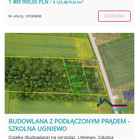
1 499 900,00 PLN
/
2
9 123,48 PLN /m
SZCZEGÓŁY
Nr oferty: OP286869
BUDOWLANA Z PODŁĄCZONYM PRĄDEM -
SZKOLNA UGNIEWO
Działka (Budowlana) na sprzedaż, Ugniewo, Szkolna