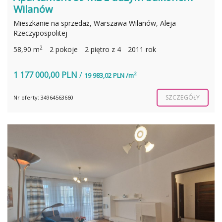
Wilanów
Mieszkanie na sprzedaż, Warszawa Wilanów, Aleja
Rzeczypospolitej
2
58,90 m
2 pokoje
2 piętro z 4
2011 rok
1 177 000,00 PLN
/
2
19 983,02 PLN /m
SZCZEGÓŁY
Nr oferty: 34964563660