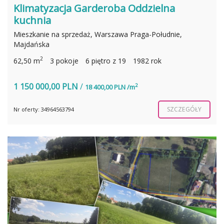
Klimatyzacja Garderoba Oddzielna
kuchnia
Mieszkanie na sprzedaż, Warszawa Praga-Południe,
Majdańska
2
62,50 m
3 pokoje
6 piętro z 19
1982 rok
1 150 000,00 PLN
/
2
18 400,00 PLN /m
SZCZEGÓŁY
Nr oferty: 34964563794