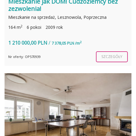
Mieszkanie jak DOM! Cudzoziemcy bez
zezwolenia!
Mieszkanie na sprzedaż, Lesznowola, Poprzeczna
2
164 m
6 pokoi
2009 rok
1 210 000,00 PLN
/
2
7 378,05 PLN /m
SZCZEGÓŁY
Nr oferty: OP570939