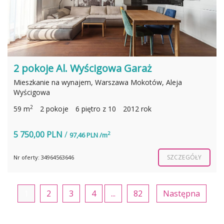
2 pokoje Al. Wyścigowa Garaż
Mieszkanie na wynajem, Warszawa Mokotów, Aleja
Wyścigowa
2
59 m
2 pokoje
6 piętro z 10
2012 rok
5 750,00 PLN
/
2
97,46 PLN /m
SZCZEGÓŁY
Nr oferty: 34964563646
1
2
3
4
...
82
Następna