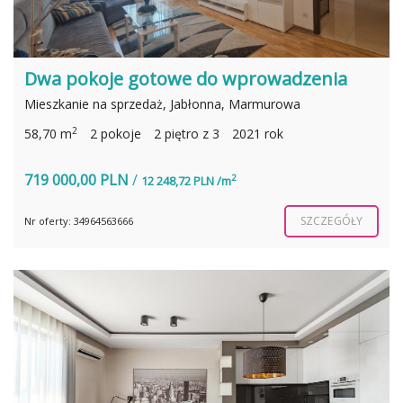
Dwa pokoje gotowe do wprowadzenia
Mieszkanie na sprzedaż, Jabłonna, Marmurowa
2
58,70 m
2 pokoje
2 piętro z 3
2021 rok
719 000,00 PLN
/
2
12 248,72 PLN /m
SZCZEGÓŁY
Nr oferty: 34964563666