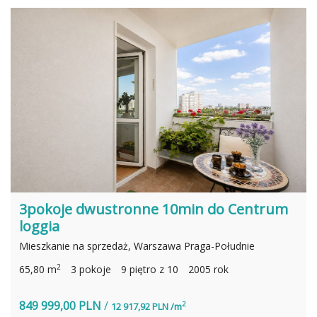
3pokoje dwustronne 10min do Centrum
loggia
Mieszkanie na sprzedaż, Warszawa Praga-Południe
2
65,80 m
3 pokoje
9 piętro z 10
2005 rok
849 999,00 PLN
/
2
12 917,92 PLN /m