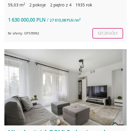
2
59,03 m
2 pokoje
2 piętro z 4
1935 rok
1 630 000,00 PLN
/
2
27 613,08 PLN /m
SZCZEGÓŁY
Nr oferty: OP570992