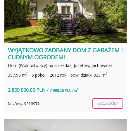
WYJĄTKOWO ZADBANY DOM Z GARAŻEM I
CUDNYM OGRODEM!
Dom (Wolnostojący) na sprzedaż, Józefów, Jachowicza
2
2
357,90 m
5 pokoi
2012 rok
pow. działki 833 m
2 859 000,00 PLN
/
2
7 988,26 PLN /m
SZCZEGÓŁY
Nr oferty: OP149756