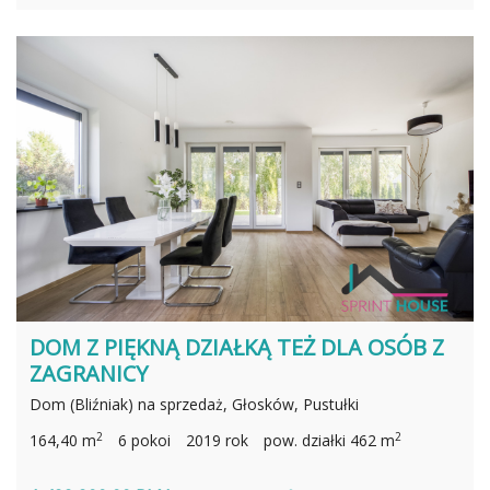
DOM Z PIĘKNĄ DZIAŁKĄ TEŻ DLA OSÓB Z
ZAGRANICY
Dom (Bliźniak) na sprzedaż, Głosków, Pustułki
2
2
164,40 m
6 pokoi
2019 rok
pow. działki 462 m