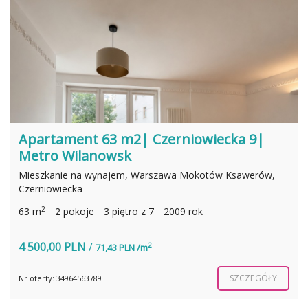
Apartament 63 m2| Czerniowiecka 9|
Metro Wilanowsk
Mieszkanie na wynajem, Warszawa Mokotów Ksawerów,
Czerniowiecka
2
63 m
2 pokoje
3 piętro z 7
2009 rok
4 500,00 PLN
/
2
71,43 PLN /m
SZCZEGÓŁY
Nr oferty: 34964563789