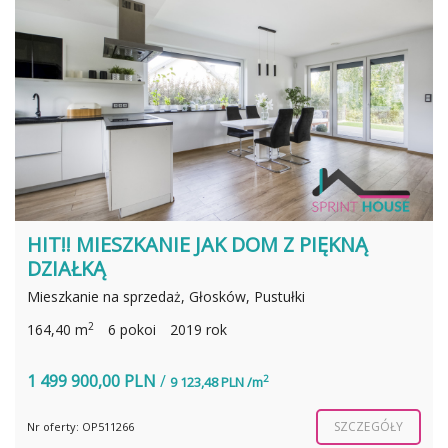
HIT!! MIESZKANIE JAK DOM Z PIĘKNĄ
DZIAŁKĄ
Mieszkanie na sprzedaż, Głosków, Pustułki
2
164,40 m
6 pokoi
2019 rok
1 499 900,00 PLN
/
2
9 123,48 PLN /m
SZCZEGÓŁY
Nr oferty: OP511266