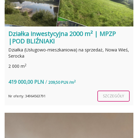
Działka inwestycyjna 2000 m² | MPZP
|POD BLIŹNIAKI
Działka (Usługowo-mieszkaniowa) na sprzedaż, Nowa Wieś,
Serocka
2
2 000 m
419 000,00 PLN
/
2
209,50 PLN /m
SZCZEGÓŁY
Nr oferty: 34964563791