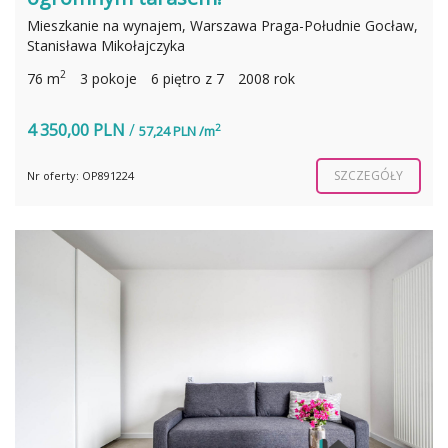
Mieszkanie na wynajem, Warszawa Praga-Południe Gocław,
Stanisława Mikołajczyka
2
76 m
3 pokoje
6 piętro z 7
2008 rok
4 350,00 PLN
/
2
57,24 PLN /m
SZCZEGÓŁY
Nr oferty: OP891224