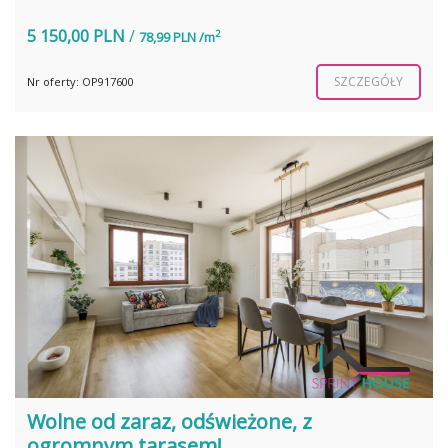
5 150,00 PLN
/
2
78,99 PLN /m
SZCZEGÓŁY
Nr oferty: OP917600
Wolne od zaraz, odświeżone, z
ogromnym tarasem!