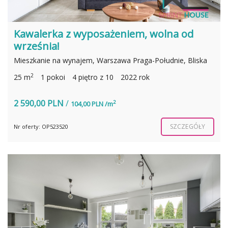
Kawalerka z wyposażeniem, wolna od
września!
Mieszkanie na wynajem, Warszawa Praga-Południe, Bliska
2
25 m
1 pokoi
4 piętro z 10
2022 rok
2 590,00 PLN
/
2
104,00 PLN /m
SZCZEGÓŁY
Nr oferty: OP523520