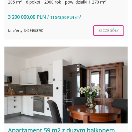
2
2
285 m
6 pokoi
2008 rok
pow. działki 1 270 m
3 290 000,00 PLN
/
2
11 543,86 PLN /m
SZCZEGÓŁY
Nr oferty: 34964563750
Apartament 59 m2 z duzym balkonem