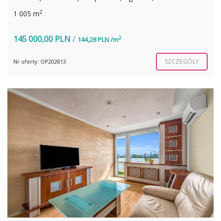
2
1 005 m
145 000,00 PLN
/
2
144,28 PLN /m
SZCZEGÓŁY
Nr oferty: OP202813