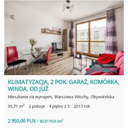
KLIMATYZACJA, 2 POK. GARAŻ, KOMÓRKA,
WINDA, OD JUŻ
Mieszkanie na wynajem, Warszawa Włochy, Obywatelska
2
35,71 m
2 pokoje
4 piętro z 5
2013 rok
2 950,00 PLN
/
2
82,61 PLN /m