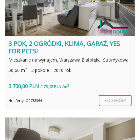
3 POK, 2 OGRÓDKI, KLIMA, GARAŻ, YES
FOR PETS!
Mieszkanie na wynajem, Warszawa Białołęka, Strumykowa
2
50,60 m
3 pokoje
2010 rok
3 700,00 PLN
/
2
73,12 PLN /m
SZCZEGÓŁY
Nr oferty: OP738364