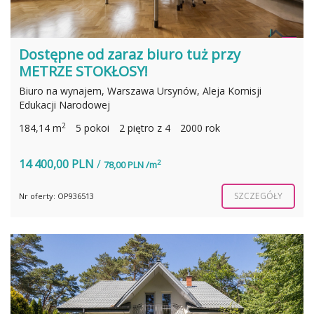
Dostępne od zaraz biuro tuż przy
METRZE STOKŁOSY!
Biuro na wynajem, Warszawa Ursynów, Aleja Komisji
Edukacji Narodowej
2
184,14 m
5 pokoi
2 piętro z 4
2000 rok
14 400,00 PLN
/
2
78,00 PLN /m
SZCZEGÓŁY
Nr oferty: OP936513