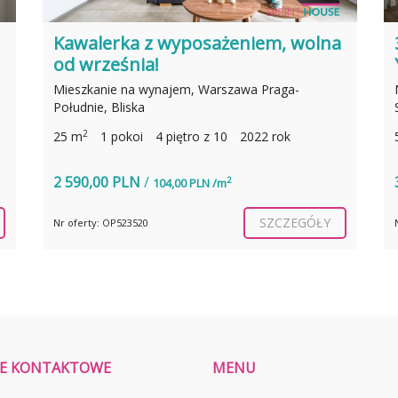
a
3 POK, 2 OGRÓDKI, KLIMA, GARAŻ,
YES FOR PETS!
Mieszkanie na wynajem, Warszawa Białołęka,
Strumykowa
2
50,60 m
3 pokoje
2010 rok
3 700,00 PLN
/
2
73,12 PLN /m
SZCZEGÓŁY
Nr oferty: OP738364
E KONTAKTOWE
MENU