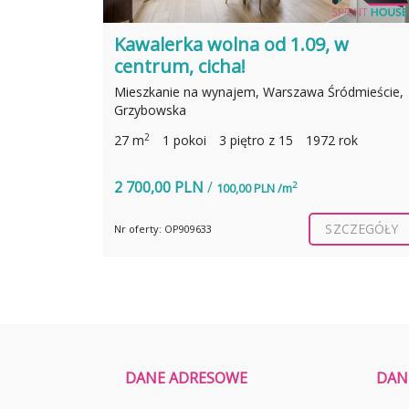
Kawalerka z wyposażeniem, woln
od września!
dmieście,
Mieszkanie na wynajem, Warszawa Praga-
Południe, Bliska
2
ok
25 m
1 pokoi
4 piętro z 10
2022 rok
2 590,00 PLN
/
2
104,00 PLN /m
ZEGÓŁY
SZCZEGÓŁY
Nr oferty: OP523520
DANE ADRESOWE
DAN