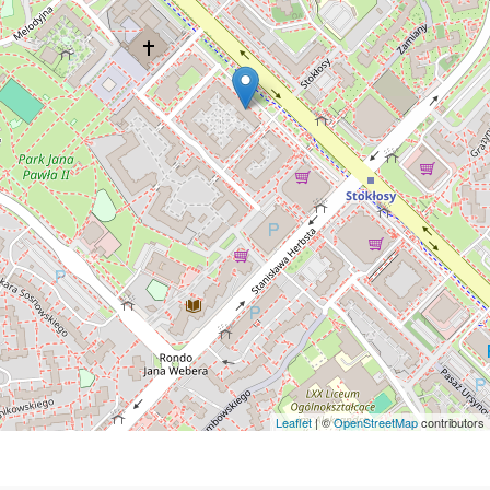
Leaflet
| ©
OpenStreetMap
contributors