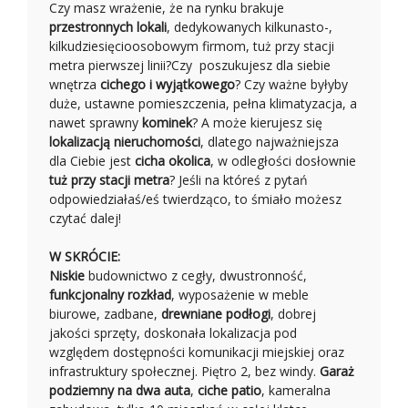
Czy masz wrażenie, że na rynku brakuje
przestronnych lokali
, dedykowanych kilkunasto-,
kilkudziesięcioosobowym firmom, tuż przy stacji
metra pierwszej linii?Czy poszukujesz dla siebie
wnętrza
cichego i wyjątkowego
? Czy ważne byłyby
duże, ustawne pomieszczenia, pełna klimatyzacja, a
nawet sprawny
kominek
? A może kierujesz się
lokalizacją nieruchomości
, dlatego najważniejsza
dla Ciebie jest
cicha okolica
, w odległości dosłownie
tuż przy stacji metra
? Jeśli na któreś z pytań
odpowiedziałaś/eś twierdząco, to śmiało możesz
czytać dalej!
W SKRÓCIE:
Niskie
budownictwo z cegły, dwustronność,
funkcjonalny rozkład
, wyposażenie w meble
biurowe, zadbane,
drewniane podłogi
, dobrej
jakości sprzęty, doskonała lokalizacja pod
względem dostępności komunikacji miejskiej oraz
infrastruktury społecznej. Piętro 2, bez windy.
Garaż
podziemny na dwa auta
,
ciche patio
, kameralna