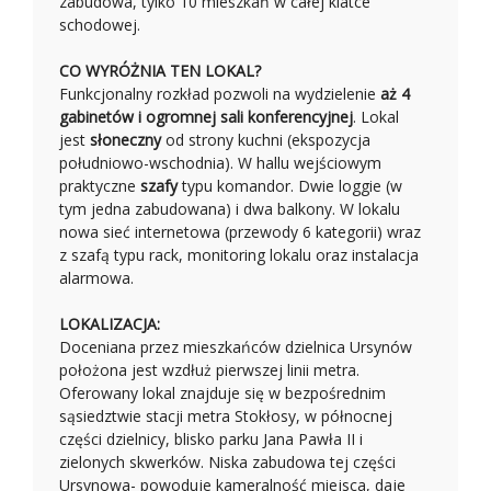
zabudowa, tylko 10 mieszkań w całej klatce
schodowej.
CO WYRÓŻNIA TEN LOKAL?
Funkcjonalny rozkład pozwoli na wydzielenie
aż 4
gabinetów i ogromnej sali konferencyjnej
. Lokal
jest
słoneczny
od strony kuchni (ekspozycja
południowo-wschodnia). W hallu wejściowym
praktyczne
szafy
typu komandor. Dwie loggie (w
tym jedna zabudowana) i dwa balkony. W lokalu
nowa sieć internetowa (przewody 6 kategorii) wraz
z szafą typu rack, monitoring lokalu oraz instalacja
alarmowa.
LOKALIZACJA:
Doceniana przez mieszkańców dzielnica Ursynów
położona jest wzdłuż pierwszej linii metra.
Oferowany lokal znajduje się w bezpośrednim
sąsiedztwie stacji metra Stokłosy, w północnej
części dzielnicy, blisko parku Jana Pawła II i
zielonych skwerków. Niska zabudowa tej części
Ursynowa- powoduje kameralność miejsca, daje