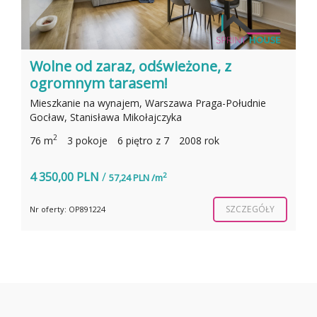
Kawalerka z wyposażeniem, wolna od
września!
Mieszkanie na wynajem, Warszawa Praga-Południe,
Bliska
2
25 m
1 pokoi
4 piętro z 10
2022 rok
2 590,00 PLN
/
2
104,00 PLN /m
SZCZEGÓŁY
Nr oferty: OP523520